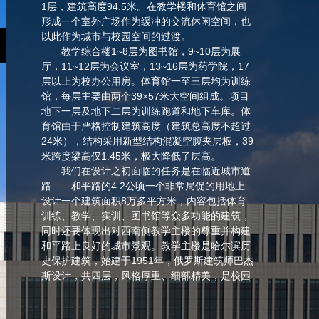
1层，建筑高度94.5米。在教学楼和体育馆之间
形成一个室外广场作为缓冲的交流休闲空间，也
以此作为城市与校园空间的过渡。
教学综合楼1~8层为图书馆，9~10层为展
厅，11~12层为会议室，13~16层为药学院，17
层以上为校办公用房。体育馆一至三层均为训练
馆，每层主要由两个39×57米大空间组成。项目
地下一层及地下二层为训练跑道和地下车库。体
育馆由于严格控制建筑高度（建筑总高度不超过
24米），结构采用新型结构混凝空腹夹层板，39
米跨度梁高仅1.45米，极大降低了层高。
我们在设计之初面临的任务是在临近城市道
路——和平路的4.2公顷一个非常局促的用地上
设计一个建筑面积8万多平方米，内容包括体育
训练、教学、实训、图书馆等众多功能的建筑，
同时还要体现出对西南侧教学主楼的尊重并构建
和平路上良好的城市景观。教学主楼是哈尔滨历
史保护建筑，始建于1951年，俄罗斯建筑师巴杰
斯设计，共四层，风格厚重、细部精美，是校园
的标志性建筑和校园文脉的核心，也是和平路上
非常主要的一个城市节点。而和平路是哈尔滨市